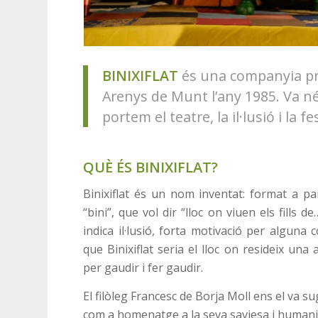
BINIXIFLAT
és una companyia pro
Arenys de Munt l’any 1985. Va néi
portem el teatre, la il·lusió i la 
QUÈ ÉS BINIXIFLAT?
Binixiflat és un nom inventat: format a pa
“bini”, que vol dir “lloc on viuen els fills de
indica il·lusió, forta motivació per alguna 
que Binixiflat seria el lloc on resideix una
per gaudir i fer gaudir.
El filòleg Francesc de Borja Moll ens el va s
com a homenatge a la seva saviesa i humani