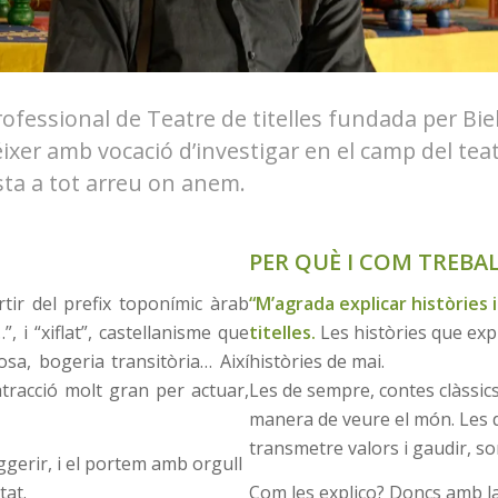
fessional de Teatre de titelles fundada per Biel
xer amb vocació d’investigar en el camp del teatre
festa a tot arreu on anem.
PER QUÈ I COM TREBA
rtir del prefix toponímic àrab
“M’agrada explicar històries 
…”, i “xiflat”, castellanisme que
titelles.
Les històries que exp
cosa, bogeria transitòria… Així
històries de mai.
 atracció molt gran per actuar,
Les de sempre, contes clàssics
manera de veure el món. Les d
transmetre valors i gaudir, som
uggerir, i el portem amb orgull
tat.
Com les explico? Doncs amb la 