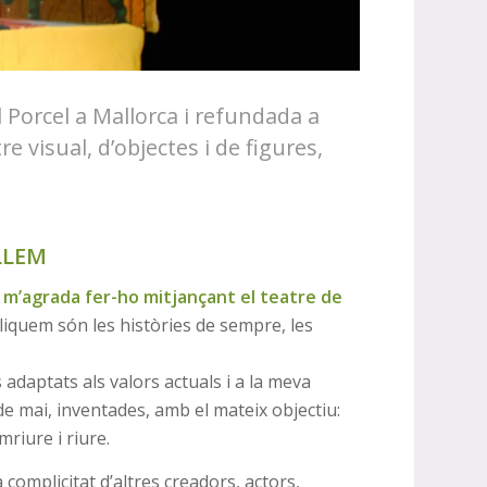
 Porcel a Mallorca i refundada a
 visual, d’objectes i de figures,
LLEM
i m’agrada fer-ho mitjançant el teatre de
liquem són les històries de sempre, les
 adaptats als valors actuals i a la meva
e mai, inventades, amb el mateix objectiu:
riure i riure.
complicitat d’altres creadors, actors,