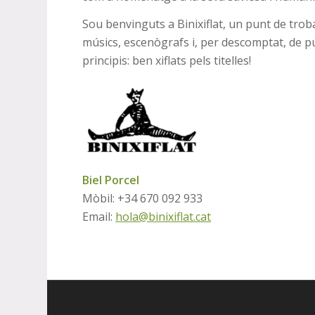
Sou benvinguts a Binixiflat, un punt de troba
músics, escenògrafs i, per descomptat, de púb
principis: ben xiflats pels titelles!
Biel Porcel
Mòbil: +34 670 092 933
Email:
hola@binixiflat.cat