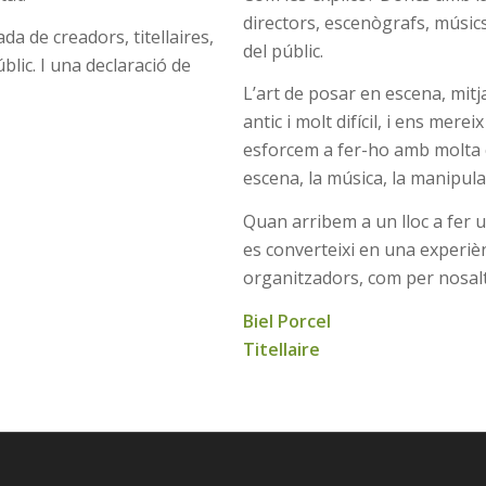
directors, escenògrafs, músics
da de creadors, titellaires,
del públic.
lic. I una declaració de
L’art de posar en escena, mitja
antic i molt difícil, i ens mere
esforcem a fer-ho amb molta c
escena, la música, la manipulaci
Quan arribem a un lloc a fer 
es converteixi en una experièn
organitzadors, com per nosalt
Biel Porcel
Titellaire