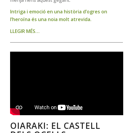
Intriga i emoció en una història d’ogres on
l’heroïna és una noia molt atrevida.
LLEGIR MÉS…
OIARAKI: EL CASTELL