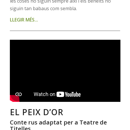
les coses no siguin sempre així i els beneits no
siguin tan babaus com sembla.
LLEGIR MÉS..
.
EL PEIX D’OR
Conte rus adaptat per a Teatre de
Titelles