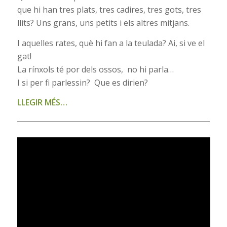
que hi han tres plats, tres cadires, tres gots, tres
llits? Uns grans, uns petits i els altres mitjans.
I aquelles rates, què hi fan a la teulada? Ai, si ve el
gat!
La rínxols té por dels ossos, no hi parla…
I si per fi parlessin? Que es dirien?
LLEGIR MÉS…