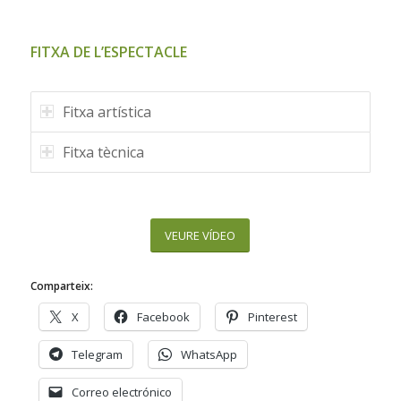
Please set a mobile device fallback image for
this video in your wordpress backend
1
2
3
4
5
6
FITXA DE L’ESPECTACLE
Fitxa artística
Fitxa tècnica
VEURE VÍDEO
Comparteix:
X
Facebook
Pinterest