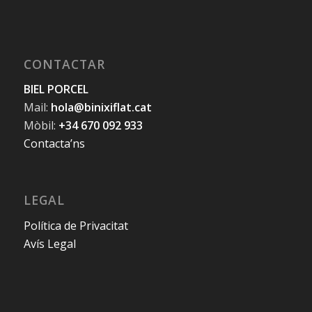
Sant Joan de la Salle, 3 , 6è, 2a
07003 Palma (Illes Balears)
CONTACTAR
BIEL PORCEL
Mail:
hola@binixiflat.cat
Mòbil:
+34 670 092 933
Contacta’ns
LEGAL
Política de Privacitat
Avís Legal