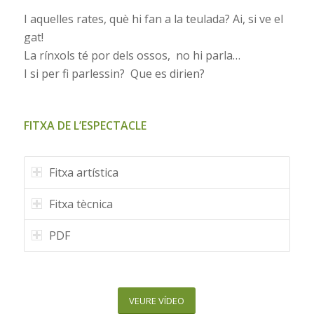
I aquelles rates, què hi fan a la teulada? Ai, si ve el
gat!
La rínxols té por dels ossos, no hi parla…
I si per fi parlessin? Que es dirien?
1
2
3
4
5
6
7
8
9
10
Please set a mobile device fallback image for
FITXA DE L’ESPECTACLE
this video in your wordpress backend
Fitxa artística
Fitxa tècnica
PDF
VEURE VÍDEO